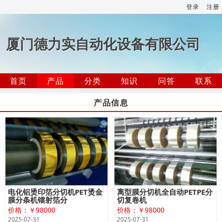
登录
注册
厦门德力实自动化设备有限公司
首页
产品
分类
知识
问答
联系
产品信息
电化铝烫印箔分切机PET烫金
离型膜分切机全自动PETPE分
膜分条机镭射箔分
切复卷机
价格：￥98000
价格：￥98000
2025-07-31
2025-07-31