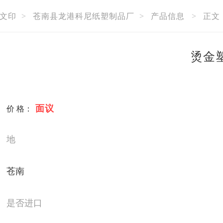
文印
>
苍南县龙港科尼纸塑制品厂
>
产品信息
>
正文
烫金
面议
价 格：
地
苍南
是否进口