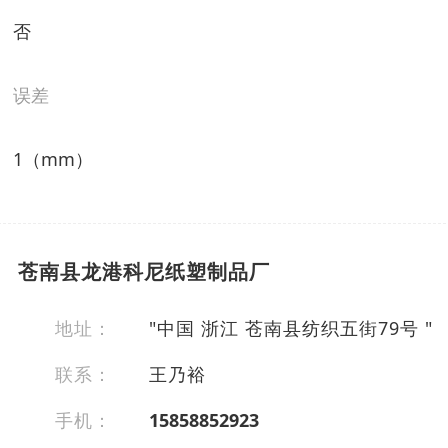
否
误差
1（mm）
苍南县龙港科尼纸塑制品厂
地址：
"中国 浙江 苍南县纺织五街79号 "
联系：
王乃裕
手机：
15858852923