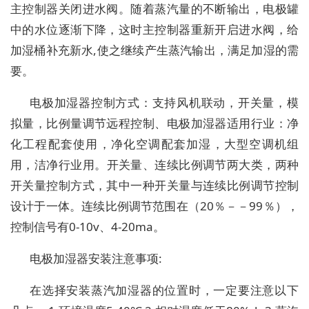
主控制器关闭进水阀。随着蒸汽量的不断输出，电极罐
中的水位逐渐下降，这时主控制器重新开启进水阀，给
加湿桶
补
充新
水
,使之继续产生蒸汽输出，满足加湿的需
要
。
电极加湿器
控制方式：支持
风机联动，
开关量，模
拟量，比例量调节远程控制
、
电极加湿器
适用行业：净
化工程配套使用，净化空调配套加湿，大型空调机组
用
，
洁净行业用
。
开关量、连续比例调节两大类，两种
开关量控制方式，其中一种开关量与连续比例调节控制
设计于一体。连续比例调节范围在（
20％－－
99
％），
控制信号有
0-10v、4-20ma。
电极加湿器
安装
注意事项:
在选择安装蒸汽加湿器的位置时，一定要注意以下