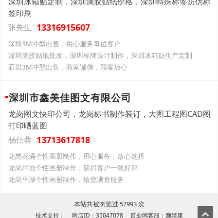
深圳冰箱贴定制，深圳滴胶贴纸价格，深圳特殊标签防伪标
签印刷
13316915607
张先生
深圳3M冲型出售，用心服务每位客户
深圳滴胶贴纸批发，深圳标牌设计制作，深圳冰箱贴生产定制
石岩3M冲型出售，商家诚信，顾客放心
深圳市鑫美佳图文有限公司
龙岗图文快印公司，龙岗标书制作装订，大图工程图CAD图
打印晒蓝图
13713617818
杨仕蓉
龙岗葵涌个性画册制作，用心服务，放心选择
龙岗坪地个性画册制作，获得客户一致好评
龙岗平湖个性画册制作，给您满意服务
本站共被浏览过 57993 次
技术支持： 网店ID：35047078 百业网客服：颜靖康