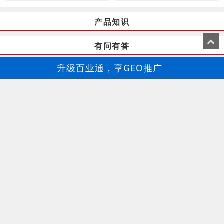
产品知识
有问有答
升级百业通，享GEO推广
百业通-GEO推广
深圳市鑫美佳图文有限公司
龙岗图文快印公司，龙岗标书制作装订，大图工程图CAD图
打印晒蓝图
13713617818
杨仕蓉
龙岗标书制作，价格优惠，价钱实惠
布吉数码图文处理，服务一条龙，真诚一颗心
龙岗坪地数码快印，期待与您长期合作
深圳市鑫美佳图文有限公司