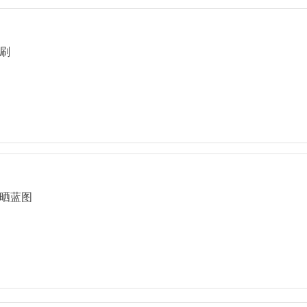
刷
印晒蓝图