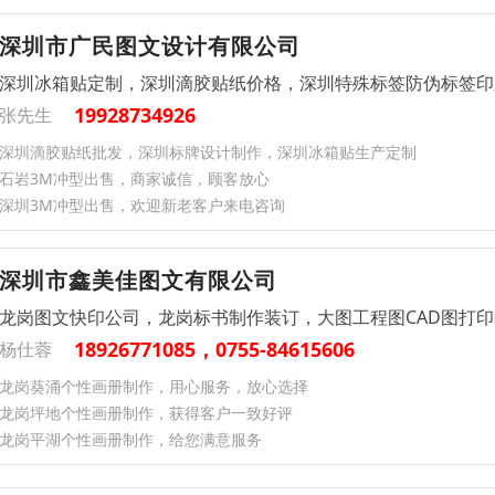
深圳市广民图文设计有限公司
深圳冰箱贴定制，深圳滴胶贴纸价格，深圳特殊标签防伪标签印
19928734926
张先生
深圳滴胶贴纸批发，深圳标牌设计制作，深圳冰箱贴生产定制
石岩3M冲型出售，商家诚信，顾客放心
深圳3M冲型出售，欢迎新老客户来电咨询
深圳市鑫美佳图文有限公司
龙岗图文快印公司，龙岗标书制作装订，大图工程图CAD图打
18926771085，0755-84615606
杨仕蓉
龙岗葵涌个性画册制作，用心服务，放心选择
龙岗坪地个性画册制作，获得客户一致好评
龙岗平湖个性画册制作，给您满意服务