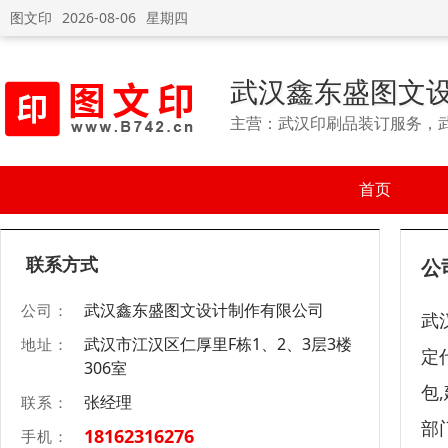
图文印
2026-08-06
星期四
武汉鑫东盛图文
主营：武汉印刷品装订服务，
首页
联系方式
公
武汉鑫东盛图文设计制作有限公司
公司：
武
武汉市江汉区仁厚里F栋1、2、3层3楼
地址：
定
306室
包
张经理
联系：
部
18162316276
手机：