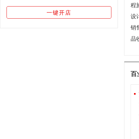
程
一键开店
设
销
品
百