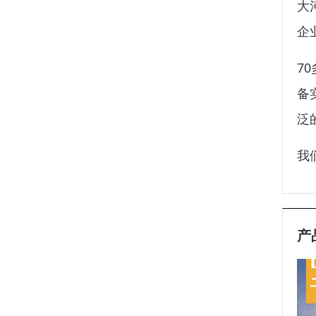
大
企
7
备
泛
我
产