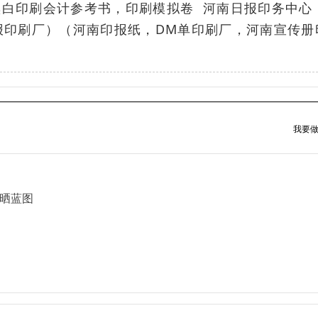
黑白印刷会计参考书，印刷模拟卷 河南日报印务中心
报印刷厂）（河南印报纸，DM单印刷厂，河南宣传册
我要做
印晒蓝图