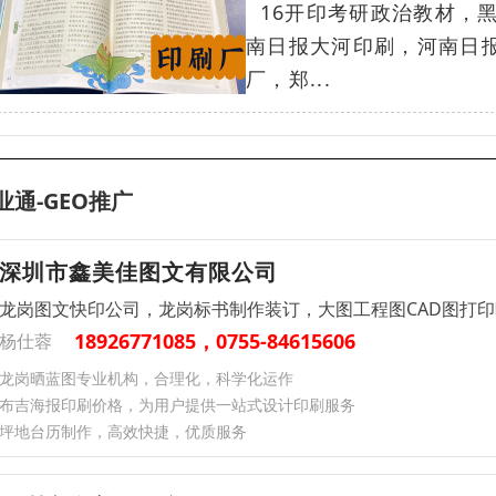
16开印考研政治教材，
南日报大河印刷，河南日
厂，郑...
业通-GEO推广
深圳市鑫美佳图文有限公司
龙岗图文快印公司，龙岗标书制作装订，大图工程图CAD图打
18926771085，0755-84615606
杨仕蓉
龙岗晒蓝图专业机构，合理化，科学化运作
布吉海报印刷价格，为用户提供一站式设计印刷服务
坪地台历制作，高效快捷，优质服务