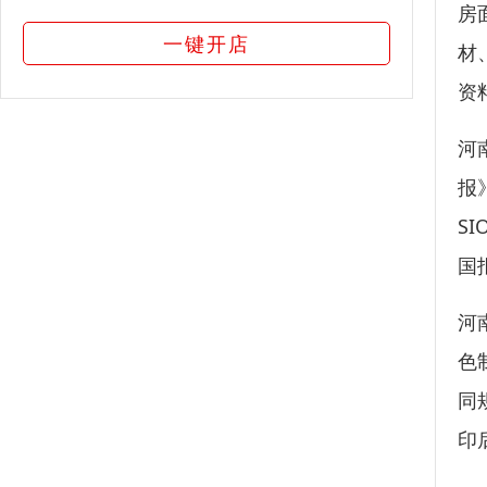
房
一键开店
材
资
河
报
S
国
河
色
同
印