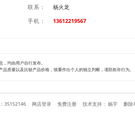
联系：
杨火龙
手机：
13612219567
息，均由用户自行发布。
产品质量以及比较产品价格，慎重作出个人的独立判断，谨防欺诈行为。
号：
35152146
网店登录
免费注册
技
术
支
持
：
杨宇
删除举报投