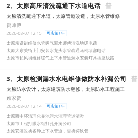
2、太原高压清洗疏通下水道电话
普
太原清洗疏通下水道，太原管道改造，太原水管维修
贺师傅
2026-08-07 12:15
网店第1年
太原亲贤街维修水管暖气漏水师傅清洗地暖电话
太原大东关街上门安装水龙头水管疏通马桶堵塞电话
太原市长风街维修暖气上下水管道漏水安装灯具插座线路
3、太原检测漏水水电维修做防水补漏公司
普
太原防水设计，太原建筑防水翻修，太原防水工程施工
顾家贺
2026-08-07 12:14
网店第1年
太原西中环清理化粪池污水清理管道清淤
太原市工程打眼水钻打孔开洞公司
太原安装改换各种上下水管道，更换铸铁管