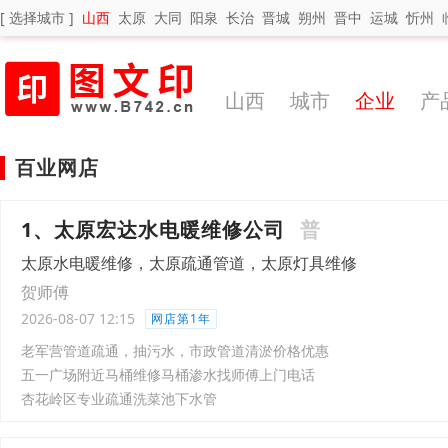
[ 选择城市 ]
山西
太原
大同
阳泉
长治
晋城
朔州
晋中
运城
忻州
山西
城市
企业
产
百业网店
1、太原宏达水电暖维修公司
普
太原水电暖维修，太原疏通管道，太原灯具维修
贺师傅
2026-08-07 12:15
网店第1年
老军营管道疏通，抽污水，市政管道清淤价格优惠
五一广场附近马桶维修马桶渗水找师傅上门电话
杏花岭区专业疏通洗菜池下水管