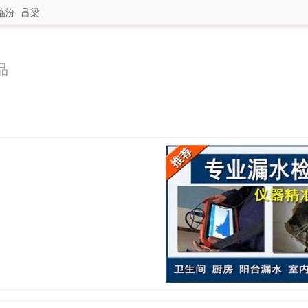
临汾
吕梁
品