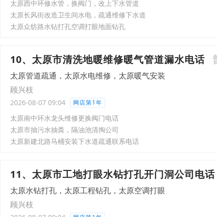
太原西中环修水管，换阀门，改上下水管道
太原长风街改造卫生间水电，疏通维修下水道
太原众纺路水钻打孔空调打眼地面钻孔
10、太原市清洗地暖维修暖气管道漏水电话
太原管道疏通，太原水电维修，太原暖气安装
顾兴枝
2026-08-07 09:04
网店第1年
太原南中环水龙头维修更换阀门电话
太原市抽污水抽粪，隔油池清掏公司
太原新建北路马桶安装下水道疏通联系电话
11、太原市工地打眼水钻打孔开门洞公司电话
太原水钻打孔，太原工程钻孔，太原空调打眼
顾兴枝