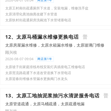
2026-08-07 09:04
网店第1年
太原王村南街疏通厕所下水道，安装地漏，维修洗手盆
太原清理化粪池抽粪改建下水管道
太原狄村街疏通厨房洗碗池下水管堵塞电话
12、太原马桶漏水维修更换电话
普
太原房屋漏水维修，太原水箱漏水维修，太原玻璃门维修
顾兴枝
2026-08-07 09:04
网店第1年
太原坡子街家庭排线布线安装灯具插座电工维修电话
太原窊流路疏通下水道改管道换下水管电话
太原迎春街维修水管漏水更换阀门水龙头
13、太原工地抽泥浆抽污水清淤服务电话
普
太原管道疏通，太原马桶疏通，太原疏通地漏