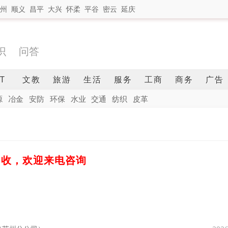
州
顺义
昌平
大兴
怀柔
平谷
密云
延庆
识
问答
IT
文教
旅游
生活
服务
工商
商务
广告
源
冶金
安防
环保
水业
交通
纺织
皮革
回收，欢迎来电咨询