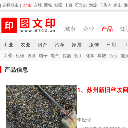
[ 选择城市 ]
北京
东城
西城
朝阳
丰台
石景山
海淀
门头沟
房山
通
城市
企业
产品
知
工业
农业
房产
汽车
家居
服饰
日用
工业:
机械
设备
电子
电气
仪器
化工
化学
橡塑
纸业
能
产品信息
1、苏州新旧丝攻
李经理