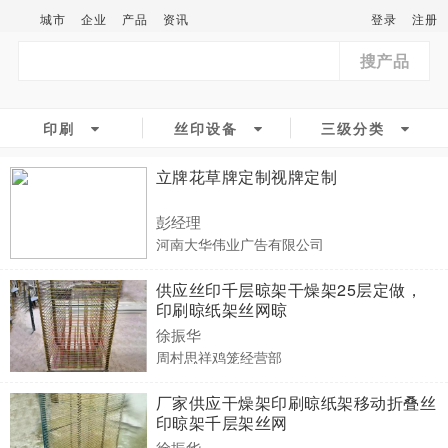
城市
企业
产品
资讯
登录
注册
搜产品
印刷
丝印设备
三级分类
立牌花草牌定制视牌定制
彭经理
河南大华伟业广告有限公司
供应丝印千层晾架干燥架25层定做，
印刷晾纸架丝网晾
徐振华
周村思祥鸡笼经营部
厂家供应干燥架印刷晾纸架移动折叠丝
印晾架千层架丝网
徐振华