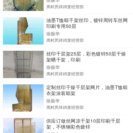
周村思祥鸡笼经营部
油墨T恤晾干架丝印，镀锌周转车丝网
印刷专用50层
徐振华
周村思祥鸡笼经营部
丝印千层架25层，彩色镀锌50层干燥
架晒干架，印刷
徐振华
周村思祥鸡笼经营部
定制丝印干燥千层架网片，油墨T恤晾
衣架涂装晾架
徐振华
周村思祥鸡笼经营部
供应订做丝网凉干架10层印刷千层
架，不锈钢彩色镀锌