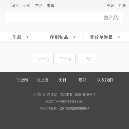
城市
企业
产品
资讯
登录
注册
搜产品
印刷
印刷制品
宣传单海报
上一页
下一页
共0页
百业网
百业通
支付
建站
联系我们
© 2013 -百业网- 鄂ICP备16001549号-3
武汉百业网科技有限公司
鄂公网安备 42010302000686号