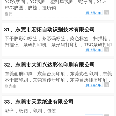
YO双线圈，YO线圈，塑料单线圈，蛇仔圈，21环
PVC胶圈，胶梳，挂历钩
网店第1年
百
楼伟
31、东莞市宏拓自动识别技术有限公司
不干胶彩印标签，条形码标签，染色标签，扫描枪，
扫描仪，条码打印机，条形码打印机，TSC条码打印
机，打印头，SATO条码打印头，透明标签，警示标
网店第1年
百
签
32、东莞市大朗兴达彩色印刷有限公司
东莞画册印刷，东莞台历印刷，东莞彩盒印刷，东莞
不干胶印刷，东莞宣传册印刷，东莞台历挂历印刷，
东莞手提袋印刷，东莞表格印刷，东莞包装盒印刷，
网店第1年
百
张先生
东莞说明书印刷，东莞笔记本印刷
33、东莞市天霖纸业有限公司
彩盒，纸箱，印刷，包装