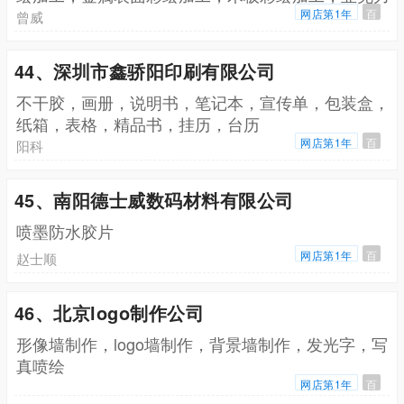
彩绘加工，玻璃彩绘加工，礼品盒彩绘加工
网店第1年
百
曾威
44、深圳市鑫骄阳印刷有限公司
不干胶，画册，说明书，笔记本，宣传单，包装盒，
纸箱，表格，精品书，挂历，台历
网店第1年
百
阳科
45、南阳德士威数码材料有限公司
喷墨防水胶片
网店第1年
百
赵士顺
46、北京logo制作公司
形像墙制作，logo墙制作，背景墙制作，发光字，写
真喷绘
网店第1年
百