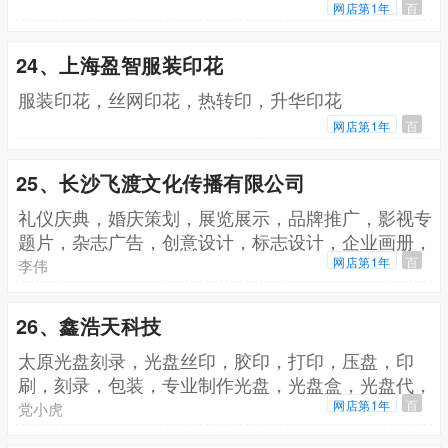
网店第1年
百
24、上海盈智服装印花
服装印花，丝网印花，热转印，升华印花
网店第1年
百
25、长沙飞渡文化传播有限公司
礼仪庆典，婚庆策划，展览展示，品牌推广，影视专
题片，杂志广告，创意设计，标志设计，企业画册，
产品画册，挂历台历，厂牌厂证
网店第1年
百
李伟
26、鑫浩天科技
太原光盘刻录，光盘丝印，胶印，打印，压盘，印
刷，刻录，包装，专业制作光盘，光盘盒，光盘代，
采集卡
网店第1年
百
党小虎