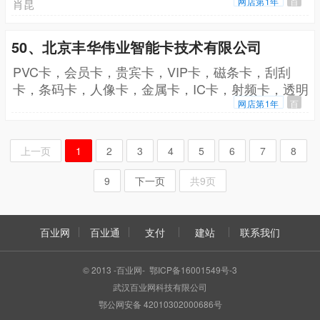
属打印机，数码标牌打印机，广告牌数码喷墨机，机
网店第1年
百
肖昆
壳数码彩印机，多功能打印机，特种彩印机
50、北京丰华伟业智能卡技术有限公司
PVC卡，会员卡，贵宾卡，VIP卡，磁条卡，刮刮
卡，条码卡，人像卡，金属卡，IC卡，射频卡，透明
卡
网店第1年
百
上一页
1
2
3
4
5
6
7
8
9
下一页
共9页
百业网
百业通
支付
建站
联系我们
© 2013 -百业网- 鄂ICP备16001549号-3
武汉百业网科技有限公司
鄂公网安备 42010302000686号