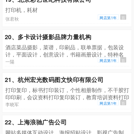
打印机，耗材
网店第1年
百
张君秋
20、多卡设计摄影品牌力量机构
酒店菜品摄影，菜谱，印刷品，联单票据，包装设
计，平面设计，创意设计，书籍画册设计，特种名
片，贵宾卡，名片，各类卡片
网店第1年
百
一陽
21、杭州宏光数码图文快印有限公司
打印复印，标书打印装订，个性相册制作，不干胶打
印印刷，会议资料打印复印装订，教育培训资料打印
复印装订，码上印个性名片制作设计打印，高速晒图
网店第1年
百
李晓军
工程复印，扫描，KT板易拉宝高精度喷绘写真，毕
业纪念册设计制作
22、上海浪驰广告公司
网站多媒体互动设计，海报招贴设计，影视广告制