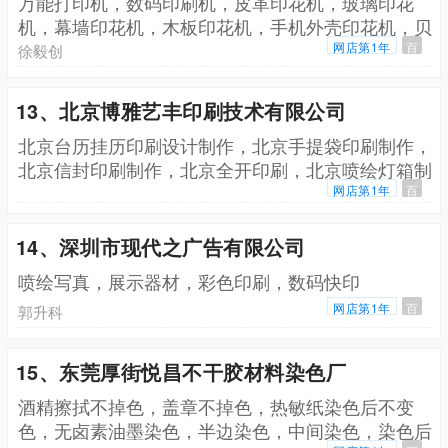
万能打印机，数码印刷机，皮革印花机，玻璃印花
机，幕墙印花机，木板印花机，手机外壳印花机，贝
壳印花机，有机玻璃印花机，笔记本电脑外壳印花
网店第1年
百
徐毅创
机，陶瓷打印机，金属板万能打印机
13、北京博雅艺丰印刷技术有限公司
北京台历挂历印刷设计制作，北京手提袋印刷制作，
北京信封印刷制作，北京全开印刷，北京喷绘灯箱制
作，北京轮转印刷，北京丝网印刷，北京防伪印刷，
网店第1年
百
北京不干胶印刷，北京标签印刷，北京盒子印刷制
作，北京酒标印刷
14、深圳市现代之广告有限公司
喷绘写真，展示器材，彩色印刷，数码快印
网店第1年
百
郭升科
15、东莞厚街悦昌不干胶材料染色厂
酒精擦拭不掉色，盖章不掉色，热敏纸染色后不变
色，无卤素油墨染色，半边染色，中间染色，染色后