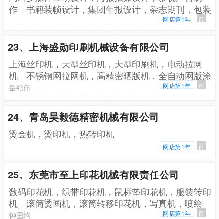
作，书籍装帧设计，集团年报设计，杂志期刊，包装
设计，广告创意，画册设计，VI设计，致力于标志设
网店第1年
百
计(Logo设计)
23、上海盛勋印刷机械设备有限公司
上海丝印机，大型丝印机，大型印刷机，电动拉网
机，不锈钢网拉网机，高精密晒版机，全自动网版涂
布机，网版烘箱，大型晒版机，全刮胶研磨机，油墨
网店第1年
百
岳纪伟
搅拌机，小型丝印机
24、青岛昊毅德精密机械有限公司
烫金机，烫印机，热转印机
网店第1年
百
25、东莞市至上印花机械有限责任公司
数码印花机，织带印花机，鼠标垫印花机，服装转印
机，滚筒烫画机，滚筒转移印花机，写真机，喷绘
机，压光机，压熔机，转印机
网店第1年
百
钟国均