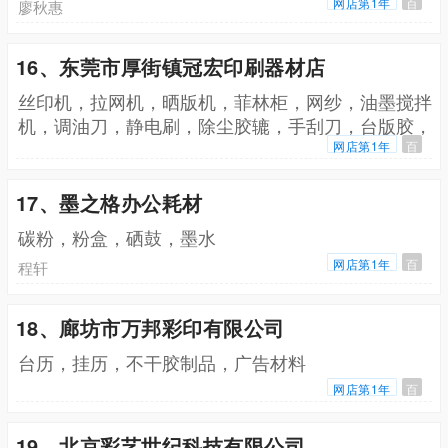
无气味，不干胶材料染色，自粘商标材料染色
网店第1年
百
廖秋惠
16、东莞市厚街镇冠宏印刷器材店
丝印机，拉网机，晒版机，菲林柜，网纱，油墨搅拌
机，调油刀，静电刷，除尘胶辘，手刮刀，台版胶，
离型剂
网店第1年
百
17、墨之格办公耗材
碳粉，粉盒，硒鼓，墨水
网店第1年
百
程轩
18、廊坊市万邦彩印有限公司
台历，挂历，不干胶制品，广告材料
网店第1年
百
19、北京彩艺世纪科技有限公司